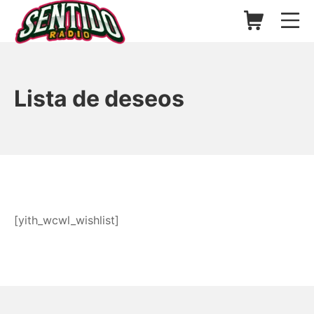
Saltar
Carrito de l
Me
al
contenido
▷ Sentido Radio | Somos un
Lista de deseos
[yith_wcwl_wishlist]