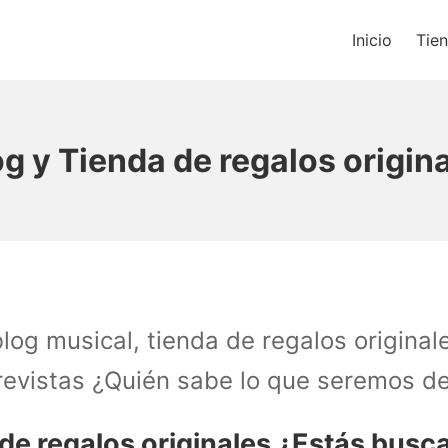
Inicio
Tie
os un blog de música y una t
g y Tienda de regalos origina
g musical, tienda de regalos originale
vistas ¿Quién sabe lo que seremos de 
 de regalos originales ¿Estás busca