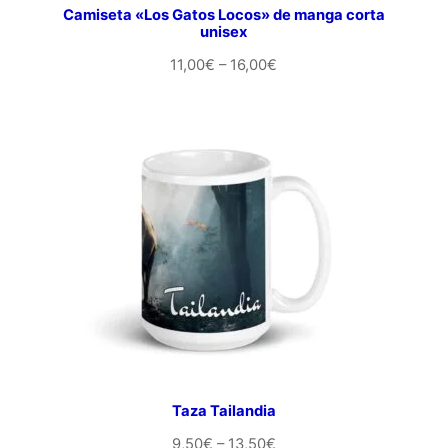
Camiseta «Los Gatos Locos» de manga corta
unisex
Rango
11,00
€
–
16,00
€
de
precios:
desde
11,00€
hasta
16,00€
Taza Tailandia
Rango
9,50
€
–
13,50
€