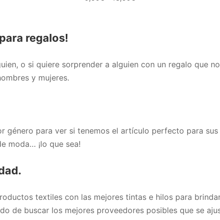
de
precios:
desde
para regalos!
9,50€
hasta
ien, o si quiere sorprender a alguien con un regalo que no
13,50€
hombres y mujeres.
r género para ver si tenemos el artículo perfecto para su
de moda… ¡lo que sea!
idad.
ductos textiles con las mejores tintas e hilos para brinda
o de buscar los mejores proveedores posibles que se ajus