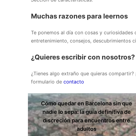
Muchas razones para leernos
Te ponemos al día con cosas y curiosidades d
entretenimiento, consejos, descubrimientos ci
¿Quieres escribir con nosotros?
¿Tienes algo extraño que quieras compartir?
formulario de
contacto
Cómo quedar en Barcelona sin que
nadie lo sepa: la guía definitiva de
discreción para encuentros entre
adultos