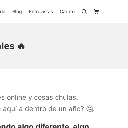
Buscar
Carrito de la c
nda
Blog
Entrevistas
Carrito
ienda online
les 🔥
s online y cosas chulas,
aquí a dentro de un año? 🤔.
ndo algo diferente, algo