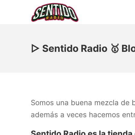
Saltar
al
contenido
▷ Sentido Radio | Som
▷ Sentido Radio 🥇 Blo
Somos una buena mezcla de blo
además a veces hacemos entre
Sentido Radio es la tienda