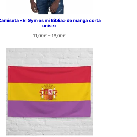
Camiseta «El Gym es mi Biblia» de manga corta
unisex
Rango
11,00
€
–
16,00
€
de
precios:
desde
11,00€
hasta
16,00€