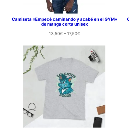
Camiseta «Empecé caminando y acabé en el GYM»
de manga corta unisex
Rango
13,50
€
–
17,50
€
de
precios:
desde
13,50€
hasta
17,50€