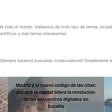
e todo el mundo. Hablamos de todo tipo de temas, incluida
entíficos y más temas interesantes.
 ¡Siempre estamos buscando colaboradores! Simplemente e
Madrid y el nuevo código de las citas:
por qué la capital lidera la revolución
de los encuentros digitales en
España