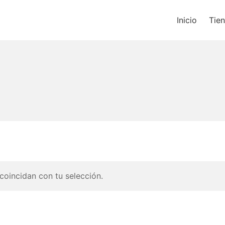
Inicio
Tie
os un blog de música y una t
oincidan con tu selección.