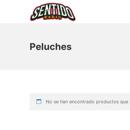
Saltar
al
contenido
▷ Sentido Radio | Som
Peluches
No se han encontrado productos que c