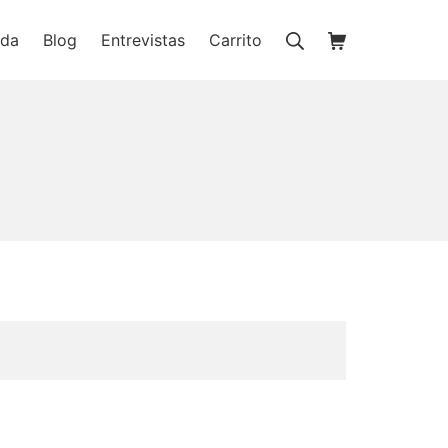
Buscar
Carrito de la c
nda
Blog
Entrevistas
Carrito
ienda online