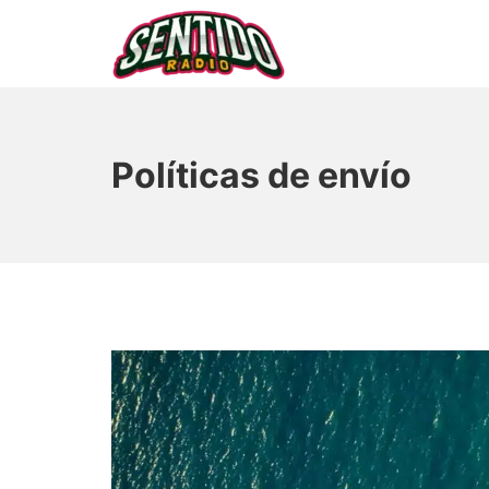
Saltar
al
contenido
▷ Sentido Radio | Som
Políticas de envío