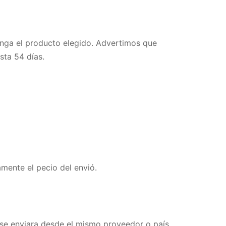
enga el producto elegido. Advertimos que
sta 54 días.
mente el pecio del envió.
 se enviara desde el mismo proveedor o país