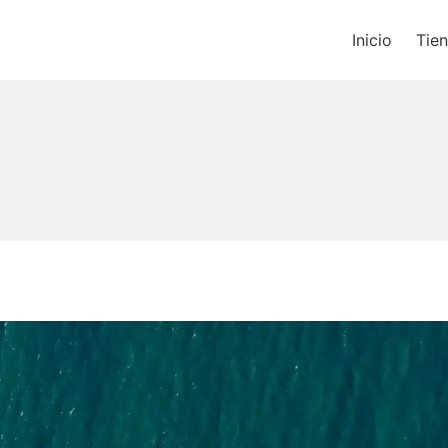
Inicio
Tie
os un blog de música y una t