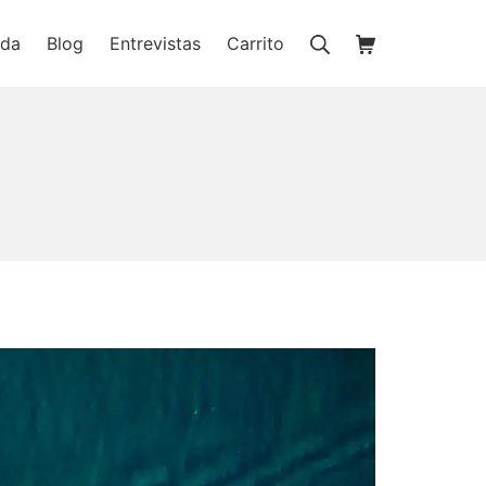
Buscar
Carrito de la c
nda
Blog
Entrevistas
Carrito
ienda online