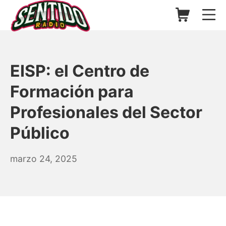
Saltar
Carrito de l
Me
al
contenido
▷ Sentido Radio | Somos un
EISP: el Centro de
Formación para
Profesionales del Sector
Público
agosto
marzo 24, 2025
26,
2025