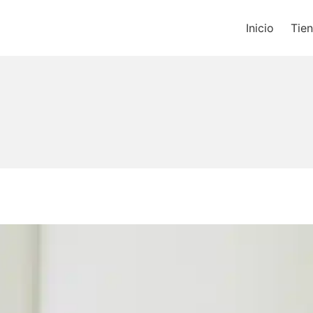
Inicio
Tie
os un blog de música y una t