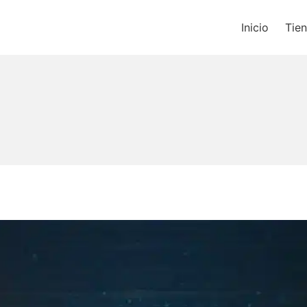
Inicio
Tie
os un blog de música y una t