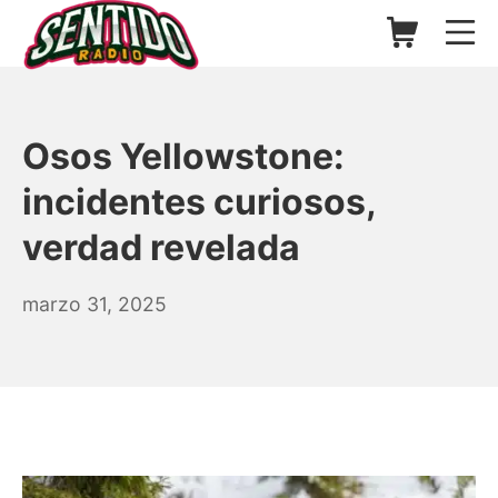
Saltar
Carrito de l
Me
al
contenido
▷ Sentido Radio | Somos un
Osos Yellowstone:
incidentes curiosos,
verdad revelada
marzo
marzo 31, 2025
31,
2025