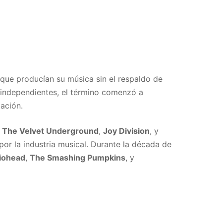
 que producían su música sin el respaldo de
s independientes, el término comenzó a
tación.
o
The Velvet Underground
,
Joy Division
, y
por la industria musical. Durante la década de
iohead
,
The Smashing Pumpkins
, y