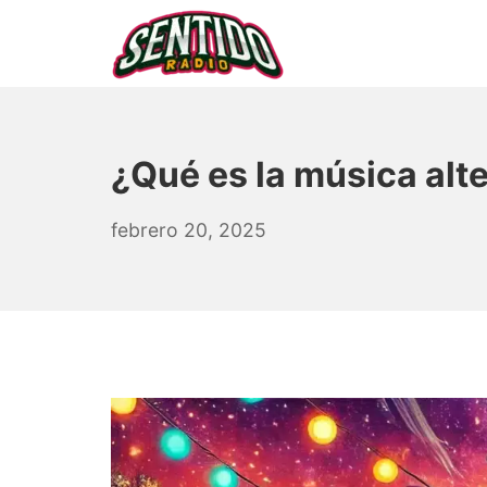
Saltar
al
contenido
▷ Sentido Radio | Som
¿Qué es la música alt
octubre
febrero 20, 2025
3,
2025