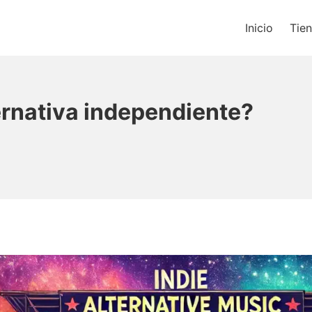
Inicio
Tie
os un blog de música y una t
ernativa independiente?