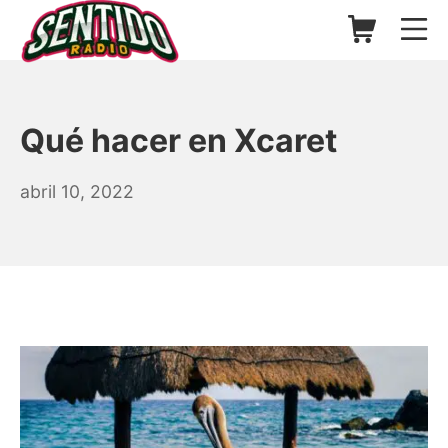
Saltar
Carrito de l
Me
al
contenido
▷ Sentido Radio | Somos un
Qué hacer en Xcaret
abril
abril 10, 2022
10,
2022