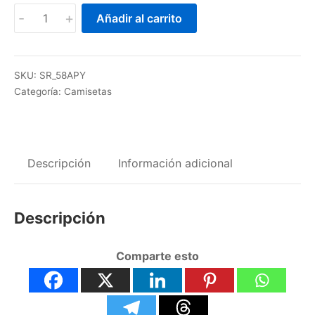
Camiseta
-
+
Añadir al carrito
"Cooking
Time"
manga
SKU:
SR_58APY
corta
Categoría:
Camisetas
unisex
cantidad
Descripción
Información adicional
Descripción
Comparte esto