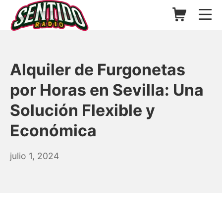
Saltar
Carrito de l
Me
al
contenido
▷ Sentido Radio | Somos un
Alquiler de Furgonetas
por Horas en Sevilla: Una
Solución Flexible y
Económica
julio
julio 1, 2024
9,
2024