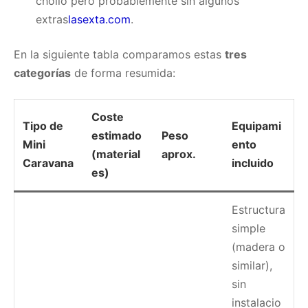
chollo pero probablemente sin algunos
extras
lasexta.com
.
En la siguiente tabla comparamos estas
tres
categorías
de forma resumida:
Coste
Tipo de
Equipami
estimado
Peso
Mini
ento
(material
aprox.
Caravana
incluido
es)
Estructura
simple
(madera o
similar),
sin
instalacio