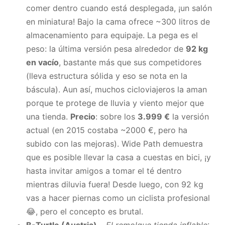
comer dentro cuando está desplegada, ¡un salón
en miniatura! Bajo la cama ofrece ~300 litros de
almacenamiento para equipaje. La pega es el
peso: la última versión pesa alrededor de
92 kg
en vacío
, bastante más que sus competidores
(lleva estructura sólida y eso se nota en la
báscula). Aun así, muchos cicloviajeros la aman
porque te protege de lluvia y viento mejor que
una tienda.
Precio
: sobre los
3.999 €
la versión
actual (en 2015 costaba ~2000 €, pero ha
subido con las mejoras). Wide Path demuestra
que es posible llevar la casa a cuestas en bici, ¡y
hasta invitar amigos a tomar el té dentro
mientras diluvia fuera! Desde luego, con 92 kg
vas a hacer piernas como un ciclista profesional
😂, pero el concepto es brutal.
B-Turtle (Austria)
–
El remolque tienda inflable
: