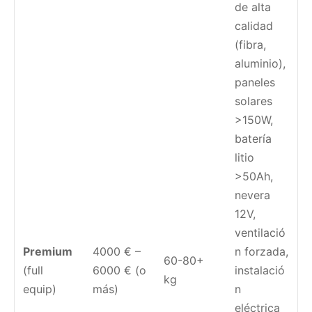
de alta
calidad
(fibra,
aluminio),
paneles
solares
>150W,
batería
litio
>50Ah,
nevera
12V,
ventilació
Premium
4000 € –
n forzada,
60-80+
(full
6000 € (o
instalació
kg
equip)
más)
n
eléctrica