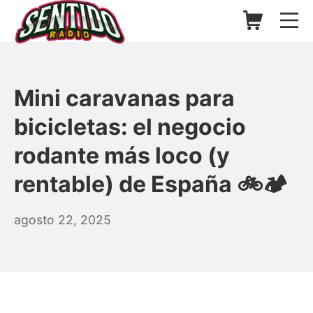
Saltar
Carrito de l
Me
al
contenido
▷ Sentido Radio | Somos un
Mini caravanas para
bicicletas: el negocio
rodante más loco (y
rentable) de España 🚲🏕️
agosto
agosto 22, 2025
22,
2025