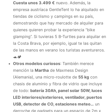
Cuesta unos 3.499 €
nuevo. Además, la
empresa austríaca GentleTent lo ha alquilado en
tiendas de ciclismo y campings en su país,
demostrando que hay mercado de alquiler para
quienes quieren probar la experiencia “bike
glamping”. Si tuvieras 5 B-Turtles para alquilar en
la Costa Brava, por ejemplo, igual te las quitan
de las manos en verano los turistas aventureros.
🐢🏕️
Otros modelos curiosos
: También merece
mención la
Martha
de Maxmess Design
(Alemania), una micro-roulotte de
55 kg
con
chasis de aluminio y fibra de vidrio que incluye
de todo:
batería 30Ah, panel solar 50W, luces
LED interiores/exteriores, ventilador, puertos
USB, detector de CO, estaciones meteo…
un
derroche de gadgets para un espacio de 2m x