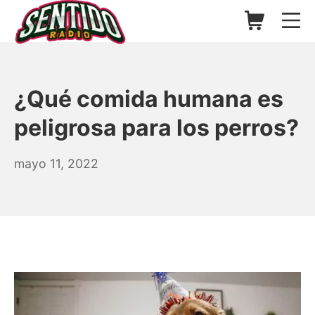
Saltar
Carrito de l
Me
al
contenido
▷ Sentido Radio | Somos un
¿Qué comida humana es
peligrosa para los perros?
mayo
mayo 11, 2022
11,
2022