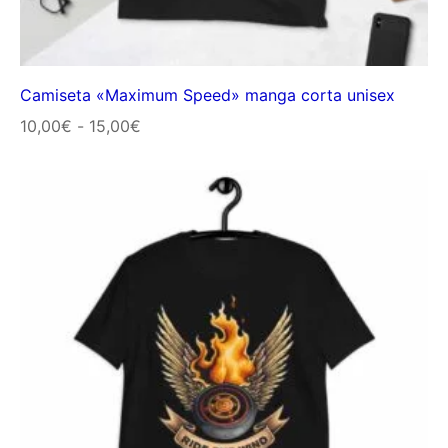
Camiseta «Maximum Speed» manga corta unisex
Rango
10,00
€
-
15,00
€
de
precios:
desde
10,00€
hasta
15,00€