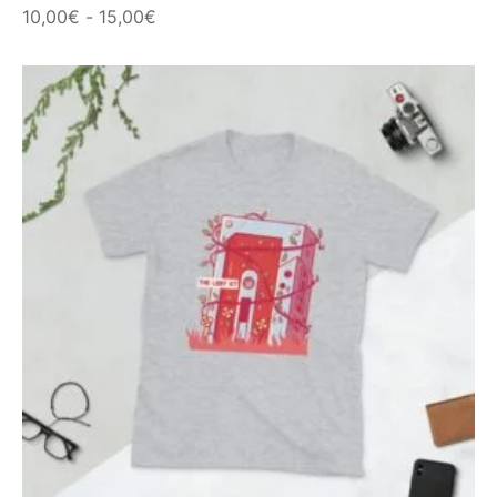
Rango
10,00
€
-
15,00
€
de
precios:
desde
10,00€
hasta
15,00€