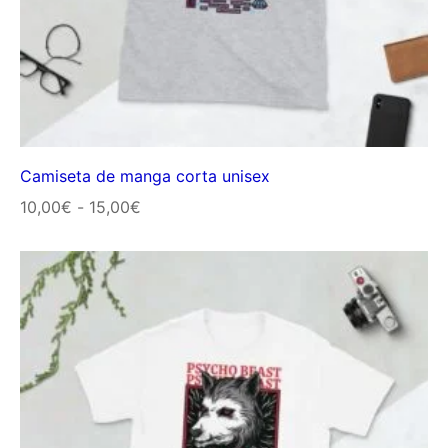
Camiseta de manga corta unisex
Rango
10,00
€
-
15,00
€
de
precios:
desde
10,00€
hasta
15,00€