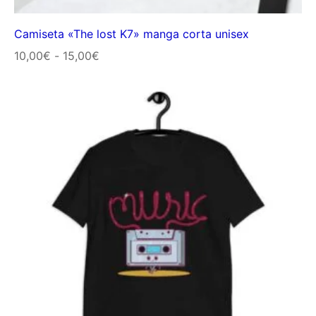
Camiseta «The lost K7» manga corta unisex
Rango
10,00
€
-
15,00
€
de
precios:
desde
10,00€
hasta
15,00€