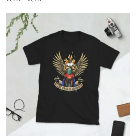
de
precios:
desde
10,00€
hasta
15,00€