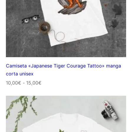
Camiseta «Japanese Tiger Courage Tattoo» manga
corta unisex
Rango
10,00
€
-
15,00
€
de
precios:
desde
10,00€
hasta
15,00€