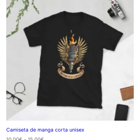
Camiseta de manga corta unisex
Rango
10,00
€
-
15,00
€