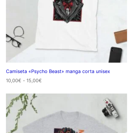
Camiseta «Psycho Beast» manga corta unisex
Rango
10,00
€
-
15,00
€
de
precios:
desde
10,00€
hasta
15,00€