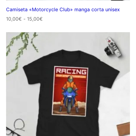
Camiseta «Motorcycle Club» manga corta unisex
Rango
10,00
€
-
15,00
€
de
precios:
desde
10,00€
hasta
15,00€