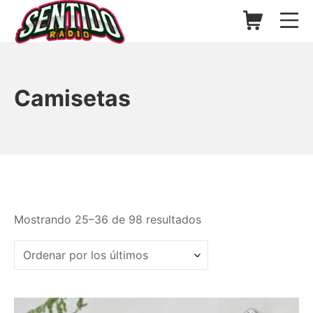
Saltar
Carrito de l
Me
al
contenido
▷ Sentido Radio | Somos un
Camisetas
Ordenado
Mostrando 25–36 de 98 resultados
por
los
últimos