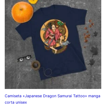
desde
10,00€
hasta
15,00€
Camiseta «Japanese Dragon Samurai Tattoo» manga
corta unisex