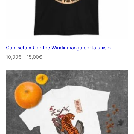
Camiseta «Ride the Wind» manga corta unisex
Rango
10,00
€
-
15,00
€
de
precios:
desde
10,00€
hasta
15,00€