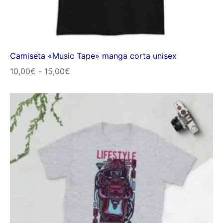
Camiseta «Music Tape» manga corta unisex
Rango
10,00
€
-
15,00
€
de
precios:
desde
10,00€
hasta
15,00€