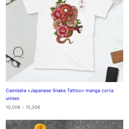
Camiseta «Japanese Snake Tattoo» manga corta
unisex
Rango
10,00
€
-
15,00
€
de
precios: