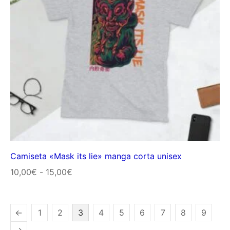
Camiseta «Mask its lie» manga corta unisex
Rango
10,00
€
-
15,00
€
de
precios:
←
1
2
3
4
5
6
7
8
9
desde
10,00€