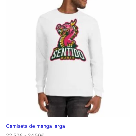
Camiseta de manga larga
Rango
22,50
€
-
24,50
€