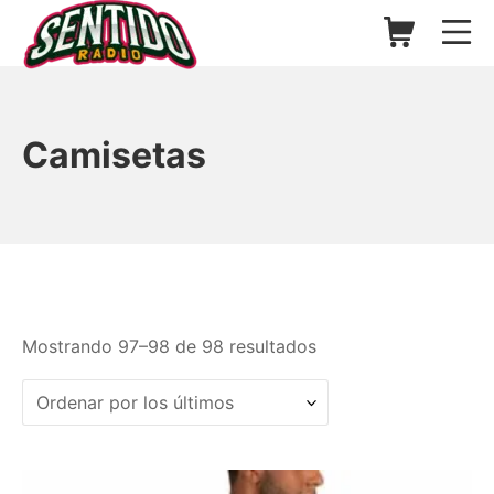
Saltar
Carrito de l
Me
al
contenido
▷ Sentido Radio | Somos un
Camisetas
Ordenado
Mostrando 97–98 de 98 resultados
por
los
últimos