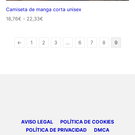
Camiseta de manga corta unisex
Rango
18,76
€
-
22,33
€
de
precios:
←
1
2
3
…
6
7
8
9
desde
18,76€
hasta
22,33€
AVISO LEGAL
POLÍTICA DE COOKIES
POLÍTICA DE PRIVACIDAD
DMCA