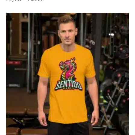
de
precios:
desde
22,50€
hasta
24,50€