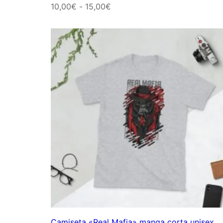
Rango
10,00
€
-
15,00
€
de
precios:
desde
10,00€
hasta
15,00€
Camiseta «Real Mafia» manga corta unisex