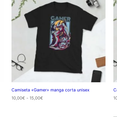
Camiseta «Gamer» manga corta unisex
C
Rango
10,00
€
-
15,00
€
1
de
precios: