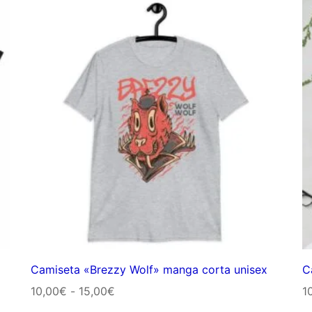
desde
10,00€
hasta
15,00€
Camiseta «Brezzy Wolf» manga corta unisex
C
Rango
10,00
€
-
15,00
€
1
de