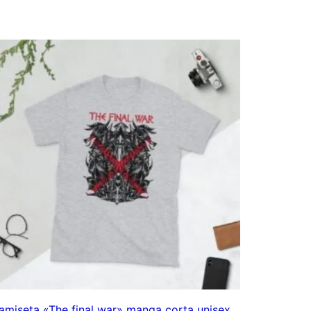
de
precios:
desde
10,00€
hasta
15,00€
amiseta «The final war» manga corta unisex