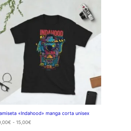
desde
10,00€
hasta
15,00€
amiseta «Indahood» manga corta unisex
Rango
0,00
€
-
15,00
€
de