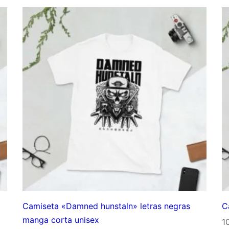
precios:
desde
10,00€
hasta
15,00€
Camiseta «Damned hunstaln» letras negras
C
manga corta unisex
1