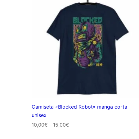
Camiseta «Blocked Robot» manga corta
unisex
Rango
10,00
€
-
15,00
€
de