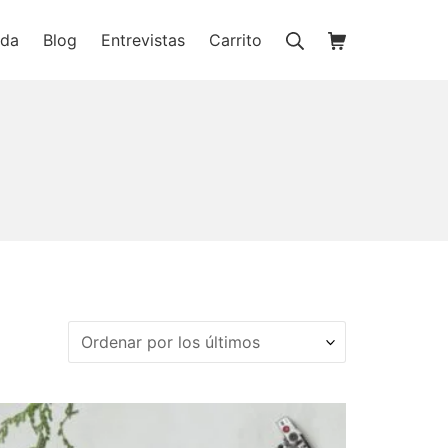
Buscar
Carrito de la c
nda
Blog
Entrevistas
Carrito
ienda online