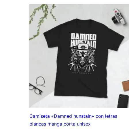
precios:
desde
10,00€
hasta
15,00€
Camiseta «Damned hunstaln» con letras
blancas manga corta unisex