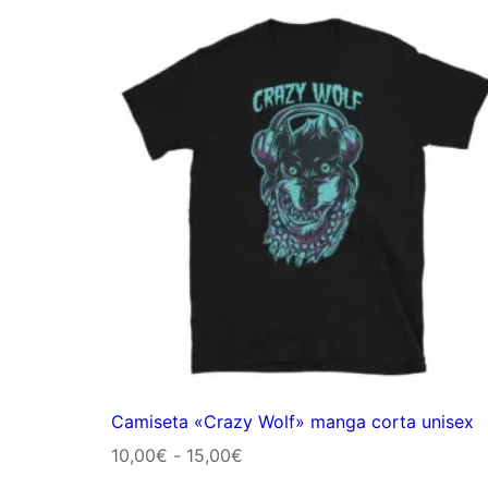
precios:
desde
10,00€
hasta
15,00€
Camiseta «Crazy Wolf» manga corta unisex
Rango
10,00
€
-
15,00
€
de