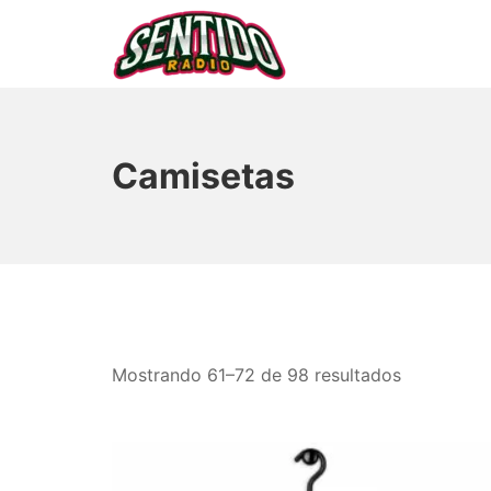
Saltar
al
contenido
▷ Sentido Radio | Som
Camisetas
Ordenado
Mostrando 61–72 de 98 resultados
por
los
últimos