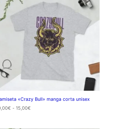
amiseta «Crazy Bull» manga corta unisex
Rango
0,00
€
-
15,00
€
de
precios: