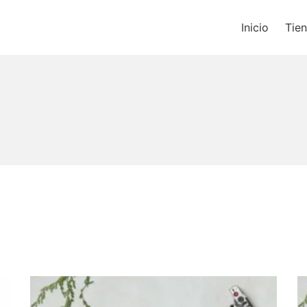
Inicio
Tie
os un blog de música y una t