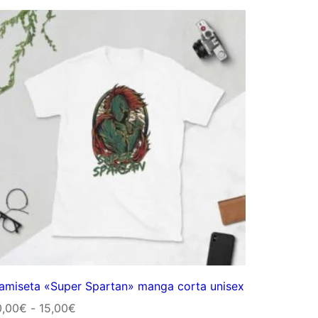
precios:
desde
10,00€
hasta
15,00€
amiseta «Super Spartan» manga corta unisex
Rango
0,00
€
-
15,00
€