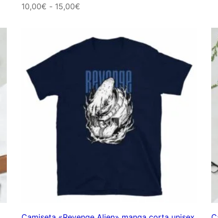
Rango
10,00
€
-
15,00
€
de
precios:
desde
10,00€
hasta
15,00€
Camiseta «Revenge Alien» manga corta unisex
C