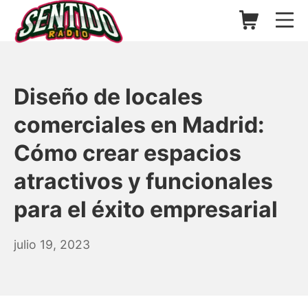
Saltar
Carrito de l
Me
al
contenido
▷ Sentido Radio | Somos un
Diseño de locales
comerciales en Madrid:
Cómo crear espacios
atractivos y funcionales
para el éxito empresarial
agosto
julio 19, 2023
26,
2025