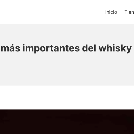
Inicio
Tie
os un blog de música y una t
 más importantes del whisky 