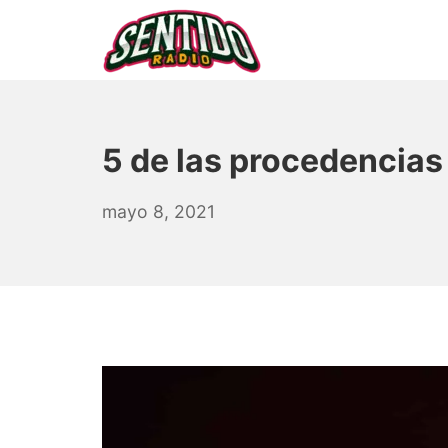
Saltar
al
contenido
▷ Sentido Radio | Som
5 de las procedencias
julio
mayo 8, 2021
19,
2021