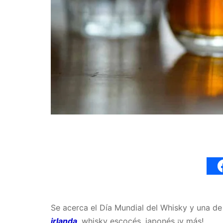
Se acerca el Día Mundial del Whisky y una de
irlanda
, whisky escocés, japonés ¡y más!