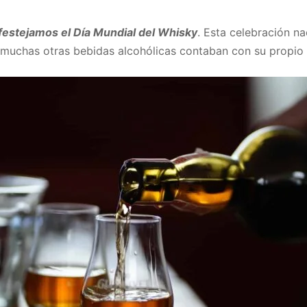
festejamos el Día Mundial del Whisky
. Esta celebración n
 muchas otras bebidas alcohólicas contaban con su propio d