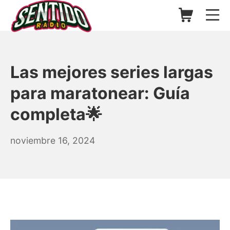
Saltar
Carrito de l
Me
al
contenido
▷ Sentido Radio | Somos un
Las mejores series largas
para maratonear: Guía
completa🌟
agosto
noviembre 16, 2024
26,
2025