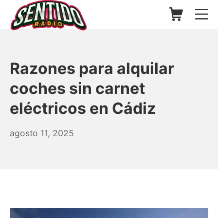
Saltar
Carrito de l
Me
al
contenido
▷ Sentido Radio | Somos un
Razones para alquilar
coches sin carnet
eléctricos en Cádiz
agosto
agosto 11, 2025
26,
2025