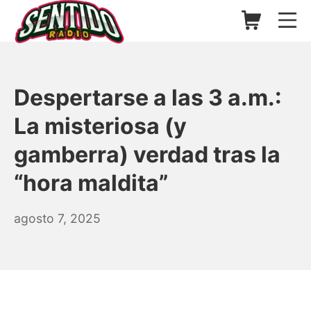
Saltar
Carrito de l
Me
al
contenido
▷ Sentido Radio | Somos un
Despertarse a las 3 a.m.:
La misteriosa (y
gamberra) verdad tras la
“hora maldita”
agosto
agosto 7, 2025
16,
2025