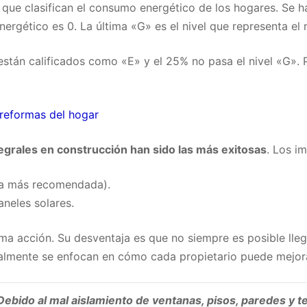
 que clasifican el consumo energético de los hogares. Se ha
ergético es 0. La última «G» es el nivel que representa el
 están calificados como «E» y el 25% no pasa el nivel «G». 
s reformas del hogar
egrales en construcción han sido las más exitosas
. Los i
la más recomendada).
neles solares.
ma acción. Su desventaja es que no siempre es posible lle
eralmente se enfocan en cómo cada propietario puede mejor
. Debido al mal aislamiento de ventanas, pisos, paredes y t