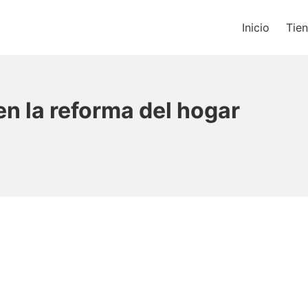
Inicio
Tie
os un blog de música y una t
en la reforma del hogar