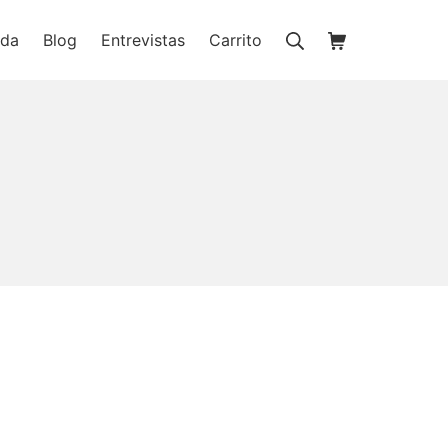
Buscar
Carrito de la c
nda
Blog
Entrevistas
Carrito
ienda online