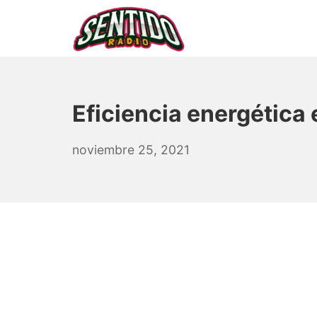
Saltar
al
contenido
▷ Sentido Radio | Som
Eficiencia energética 
noviembre
noviembre 25, 2021
25,
2021