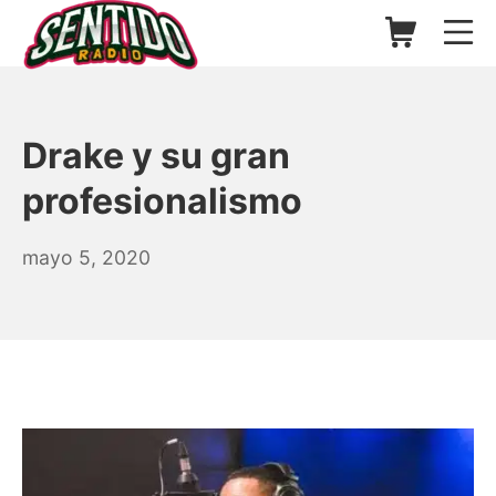
Saltar
Carrito de l
Me
al
contenido
▷ Sentido Radio | Somos un
Drake y su gran
profesionalismo
mayo
mayo 5, 2020
13,
2021