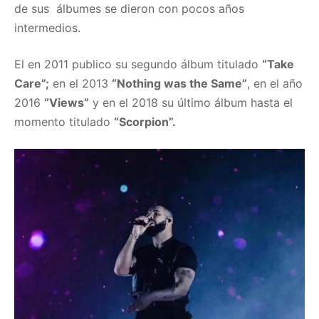
de sus álbumes se dieron con pocos años
intermedios.
El en 2011 publico su segundo álbum titulado
“Take
Care”;
en el 2013
“Nothing was the Same”
, en el año
2016
“Views”
y en el 2018 su último álbum hasta el
momento titulado
“Scorpion”.