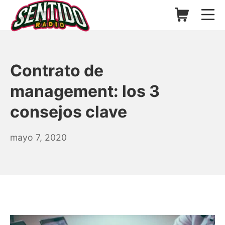
Saltar
Carrito de l
Me
al
contenido
▷ Sentido Radio | Somos un
Contrato de
management: los 3
consejos clave
mayo
mayo 7, 2020
7,
2020