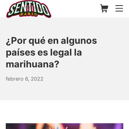
Saltar
Carrito de l
Me
al
contenido
▷ Sentido Radio | Somos un
¿Por qué en algunos
países es legal la
marihuana?
febrero
febrero 6, 2022
6,
2022