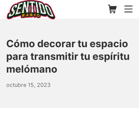
Saltar
Carrito de l
Me
al
contenido
▷ Sentido Radio | Somos un
Cómo decorar tu espacio
para transmitir tu espíritu
melómano
mayo
octubre 15, 2023
25,
2025