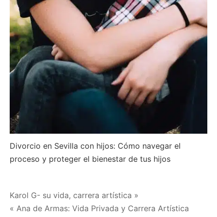
Divorcio en Sevilla con hijos: Cómo navegar el
proceso y proteger el bienestar de tus hijos
Navegación
Karol G- su vida, carrera artística »
« Ana de Armas: Vida Privada y Carrera Artística
de