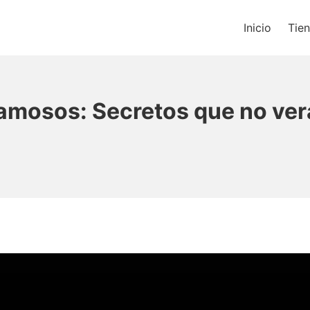
Inicio
Tie
os un blog de música y una t
famosos: Secretos que no ver