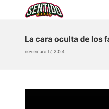
Saltar
al
contenido
▷ Sentido Radio | Som
La cara oculta de los 
septiembre
noviembre 17, 2024
2,
2025