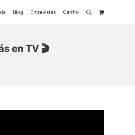
Buscar
Carrito de la c
nda
Blog
Entrevistas
Carrito
ienda online
ás en TV 🎬