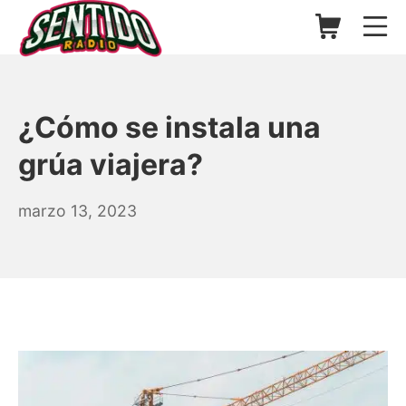
Saltar
Carrito de l
Me
al
contenido
▷ Sentido Radio | Somos un
¿Cómo se instala una
grúa viajera?
agosto
marzo 13, 2023
11,
2024