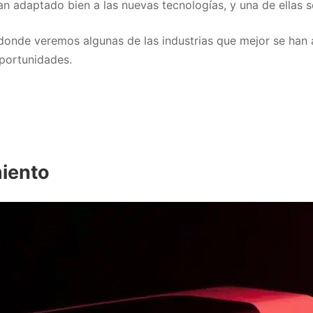
n adaptado bien a las nuevas tecnologías, y una de ellas s
, donde veremos algunas de las industrias que mejor se ha
oportunidades.
miento