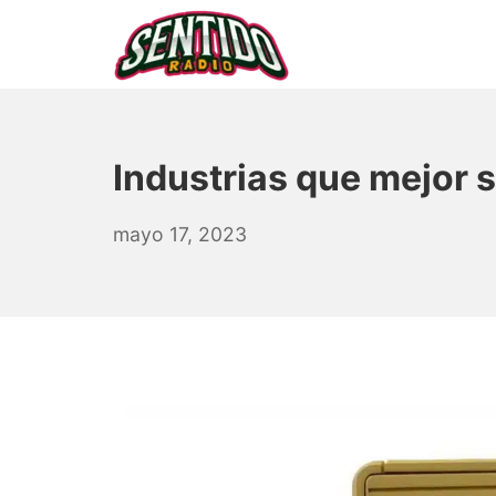
Saltar
al
contenido
▷ Sentido Radio | Som
Industrias que mejor 
agosto
mayo 17, 2023
26,
2025