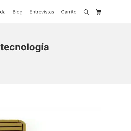
Buscar
Carrito de la c
nda
Blog
Entrevistas
Carrito
ienda online
 tecnología