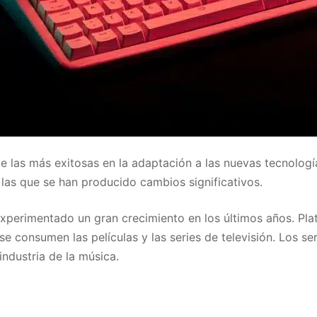
e las más exitosas en la adaptación a las nuevas tecnologías.
 las que se han producido cambios significativos.
ha experimentado un gran crecimiento en los últimos años. 
e consumen las películas y las series de televisión. Los s
ndustria de la música.