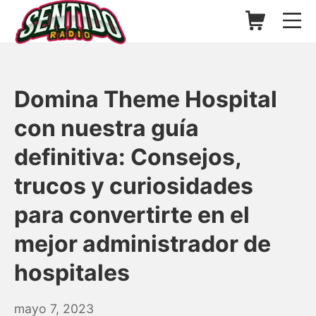
Saltar
Carrito de l
Me
al
contenido
▷ Sentido Radio | Somos un
Domina Theme Hospital
con nuestra guía
definitiva: Consejos,
trucos y curiosidades
para convertirte en el
mejor administrador de
hospitales
mayo
mayo 7, 2023