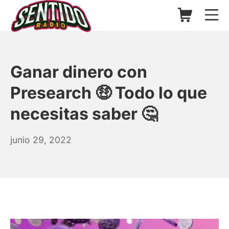
Saltar
Carrito de l
Me
al
contenido
▷ Sentido Radio | Somos un
Ganar dinero con
Presearch 🤑 Todo lo que
necesitas saber 🤔
julio
junio 29, 2022
1,
2022