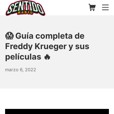
Saltar
Carrito de l
Me
al
contenido
▷ Sentido Radio | Somos un
😱 Guía completa de
Freddy Krueger y sus
películas 🔥
agosto
marzo 6, 2022
26,
2025