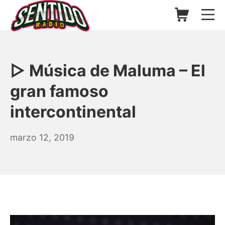
Saltar
Carrito de l
Me
al
contenido
▷ Sentido Radio | Somos un
▷ Música de Maluma – El
gran famoso
intercontinental
agosto
marzo 12, 2019
24,
2025