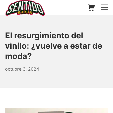
Saltar
Carrito de l
Me
al
contenido
▷ Sentido Radio | Somos un
El resurgimiento del
vinilo: ¿vuelve a estar de
moda?
agosto
octubre 3, 2024
24,
2025